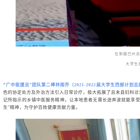
在新疆巴州且
大学生
“
广中医援且”团队第二棒林雨乔（2021-2022届大学生西部计
色的协定处方及外治方法引入日常诊疗，极大拓展了且末县妇科诊
记所指示的乡镇中医服务精神，让本地患者无需长途奔波就能享
生”精神，为守护百姓健康贡献力量。