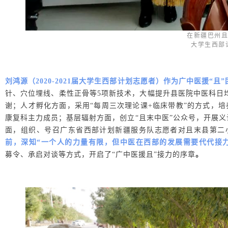
在新疆巴州且
大学生西部
刘鸿源（2020-2021届大学生西部计划志愿者）作为广中医援“
针、穴位埋线、柔性正骨等5项新技术，大幅提升县医院中医科日均
谢；人才孵化方面，采用“每周三次理论课+临床带教”的方式，培
康复科主力成员；基层辐射方面，创立“且末中医”公众号，开展义
面，组织、号召广东省西部计划新疆服务队志愿者对且末县第二
前，深知“一个人的力量有限，但中医在西部的发展需要代代接力
募令、承启对谈等方式，开启了“广中医援且”接力的序章
。